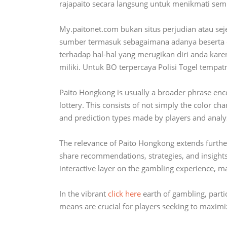
rajapaito secara langsung untuk menikmati semu
My.paitonet.com bukan situs perjudian atau sej
sumber termasuk sebagaimana adanya beserta e
terhadap hal-hal yang merugikan diri anda kare
miliki. Untuk BO terpercaya Polisi Togel tempat
Paito Hongkong is usually a broader phrase enc
lottery. This consists of not simply the color cha
and prediction types made by players and analys
The relevance of Paito Hongkong extends furthe
share recommendations, strategies, and insight
interactive layer on the gambling experience, m
In the vibrant
click here
earth of gambling, partic
means are crucial for players seeking to maximi