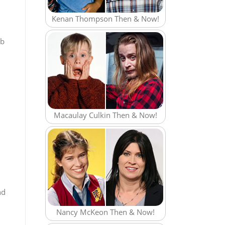
Kenan Thompson Then & Now!
ab
Macaulay Culkin Then & Now!
nd
Nancy McKeon Then & Now!