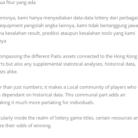
a fitur yang ada.
enisnya, kami hanya menyediakan data-data lottery dari perbagai
quipment pengolah angka lainnya, kami tidak bertanggung jaw
na kesalahan result, prediksi ataupun kesalahan tools yang kami
nya
ompassing the different Paito assets connected to the Hong Kong
rts but also any supplemental statistical analyses, historical data,
ts alike.
r than just numbers; it makes a Local community of players who
s dependant on historical data. This communal part adds an
aking it much more partaking for individuals.
ularly inside the realm of lottery game titles, certain resources a
ze their odds of winning.