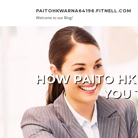
Skip to content
PAITOHKWARNA64196.FITNELL.COM
Welcome to our Blog!
HOW PAITO HK
YOU 